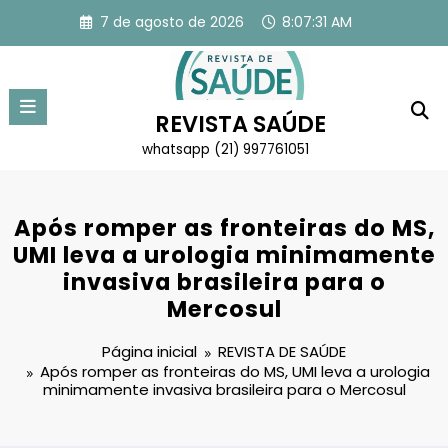
Pular
7 de agosto de 2026
8:07:32 AM
para
o
conteúdo
REVISTA SAÚDE
whatsapp (21) 997761051
Após romper as fronteiras do MS,
UMI leva a urologia minimamente
invasiva brasileira para o
Mercosul
Página inicial
REVISTA DE SAÚDE
Após romper as fronteiras do MS, UMI leva a urologia
minimamente invasiva brasileira para o Mercosul