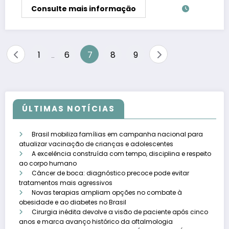
Consulte mais informação
Paginação
1
6
7
8
9
…
de
posts
ÚLTIMAS NOTÍCIAS
Brasil mobiliza famílias em campanha nacional para
atualizar vacinação de crianças e adolescentes
A excelência construída com tempo, disciplina e respeito
ao corpo humano
Câncer de boca: diagnóstico precoce pode evitar
tratamentos mais agressivos
Novas terapias ampliam opções no combate à
obesidade e ao diabetes no Brasil
Cirurgia inédita devolve a visão de paciente após cinco
anos e marca avanço histórico da oftalmologia