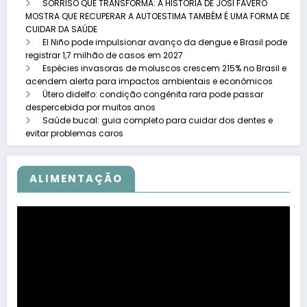
SORRISO QUE TRANSFORMA: A HISTÓRIA DE JOSI FÁVERO
MOSTRA QUE RECUPERAR A AUTOESTIMA TAMBÉM É UMA FORMA DE
CUIDAR DA SAÚDE
El Niño pode impulsionar avanço da dengue e Brasil pode
registrar 1,7 milhão de casos em 2027
Espécies invasoras de moluscos crescem 215% no Brasil e
acendem alerta para impactos ambientais e econômicos
Útero didelfo: condição congênita rara pode passar
despercebida por muitos anos
Saúde bucal: guia completo para cuidar dos dentes e
evitar problemas caros
ALIMENTAÇÃO
Tocador
de
vídeo