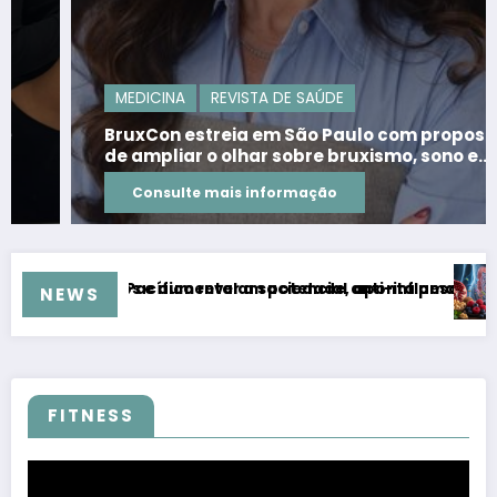
MEDICINA
REVISTA DE SAÚDE
BruxCon estreia em São Paulo com proposta
de ampliar o olhar sobre bruxismo, sono e
qualidade de vida
Consulte mais informação
ciedade, aponta pesquisa
potencial anti-inflamatório e podem abrir caminho para no
Aliado do Intestino: Substância
NEWS
FITNESS
Tocador
de