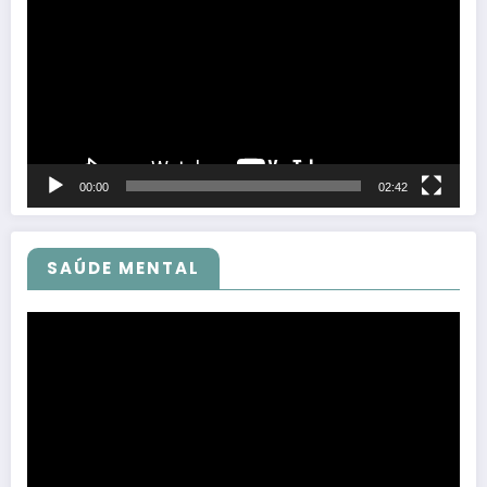
vídeo
00:00
02:42
SAÚDE MENTAL
Tocador
de
vídeo