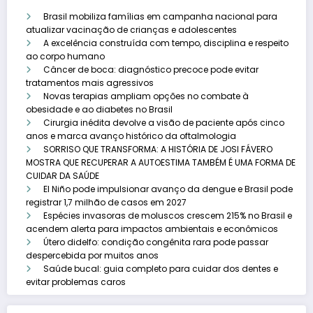
Brasil mobiliza famílias em campanha nacional para
atualizar vacinação de crianças e adolescentes
A excelência construída com tempo, disciplina e respeito
ao corpo humano
Câncer de boca: diagnóstico precoce pode evitar
tratamentos mais agressivos
Novas terapias ampliam opções no combate à
obesidade e ao diabetes no Brasil
Cirurgia inédita devolve a visão de paciente após cinco
anos e marca avanço histórico da oftalmologia
SORRISO QUE TRANSFORMA: A HISTÓRIA DE JOSI FÁVERO
MOSTRA QUE RECUPERAR A AUTOESTIMA TAMBÉM É UMA FORMA DE
CUIDAR DA SAÚDE
El Niño pode impulsionar avanço da dengue e Brasil pode
registrar 1,7 milhão de casos em 2027
Espécies invasoras de moluscos crescem 215% no Brasil e
acendem alerta para impactos ambientais e econômicos
Útero didelfo: condição congênita rara pode passar
despercebida por muitos anos
Saúde bucal: guia completo para cuidar dos dentes e
evitar problemas caros