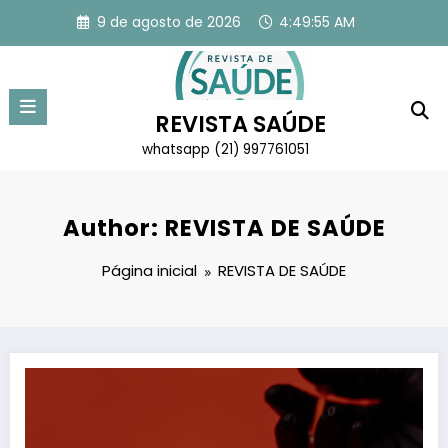
Pular
9 de agosto de 2026
4:49:56 AM
para
o
conteúdo
REVISTA SAÚDE
whatsapp (21) 997761051
Author: REVISTA DE SAÚDE
Página inicial
REVISTA DE SAÚDE