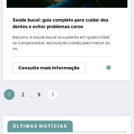
Saúde bucal: guia completo para cuidar dos
dentes e evitar problemas caros
Resumo: A saúde bucal se sustenta em quatro hábit
os comprovados: escovação correta pelo menos du
as…
Consulte mais informação
Paginação
1
2
9
…
de
posts
ÚLTIMAS NOTÍCIAS