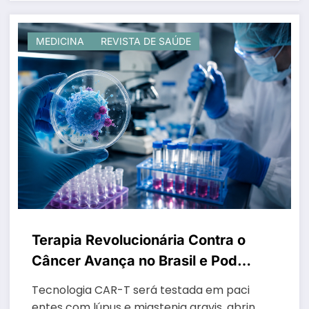
MEDICINA
REVISTA DE SAÚDE
Terapia Revolucionária Contra o
Câncer Avança no Brasil e Pode
Transformar Tratamento de
Tecnologia CAR-T será testada em paci
Doenças Autoimunes
entes com lúpus e miastenia gravis, abrin