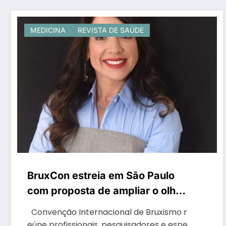
MEDICINA
REVISTA DE SAÚDE
BruxCon estreia em São Paulo
com proposta de ampliar o olhar
sobre bruxismo, sono e
Convenção Internacional de Bruxismo r
qualidade de vida
eúne profissionais, pesquisadores e espe