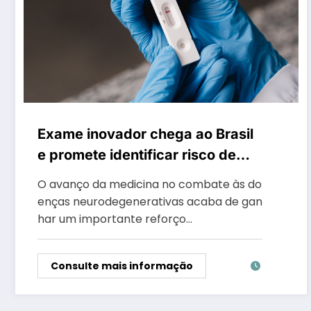
Exame inovador chega ao Brasil
e promete identificar risco de
Alzheimer muitos anos antes dos
O avanço da medicina no combate às do
primeiros sintomas
enças neurodegenerativas acaba de gan
har um importante reforço…
Consulte mais informação