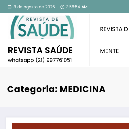
Pular
8 de agosto de 2026
3:58:55 AM
para
o
conteúdo
REVISTA D
REVISTA SAÚDE
MENTE
whatsapp (21) 997761051
Categoria: MEDICINA