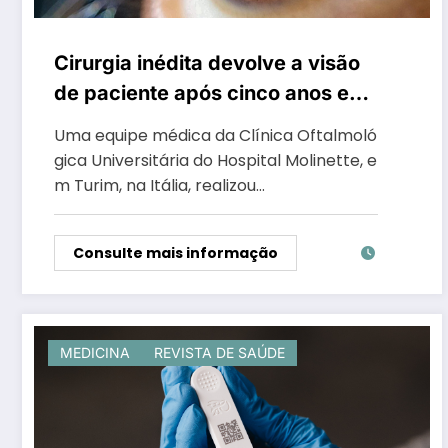
Cirurgia inédita devolve a visão
de paciente após cinco anos e
marca avanço histórico da
Uma equipe médica da Clínica Oftalmoló
oftalmologia
gica Universitária do Hospital Molinette, e
m Turim, na Itália, realizou…
Consulte mais informação
MEDICINA
REVISTA DE SAÚDE