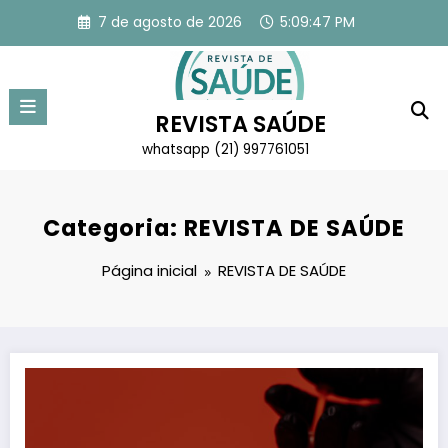
Pular
7 de agosto de 2026
5:09:48 PM
para
o
conteúdo
REVISTA SAÚDE
whatsapp (21) 997761051
Categoria: REVISTA DE SAÚDE
Página inicial
REVISTA DE SAÚDE