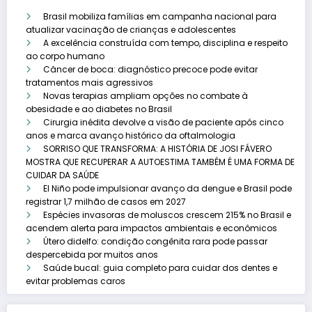
Brasil mobiliza famílias em campanha nacional para
atualizar vacinação de crianças e adolescentes
A excelência construída com tempo, disciplina e respeito
ao corpo humano
Câncer de boca: diagnóstico precoce pode evitar
tratamentos mais agressivos
Novas terapias ampliam opções no combate à
obesidade e ao diabetes no Brasil
Cirurgia inédita devolve a visão de paciente após cinco
anos e marca avanço histórico da oftalmologia
SORRISO QUE TRANSFORMA: A HISTÓRIA DE JOSI FÁVERO
MOSTRA QUE RECUPERAR A AUTOESTIMA TAMBÉM É UMA FORMA DE
CUIDAR DA SAÚDE
El Niño pode impulsionar avanço da dengue e Brasil pode
registrar 1,7 milhão de casos em 2027
Espécies invasoras de moluscos crescem 215% no Brasil e
acendem alerta para impactos ambientais e econômicos
Útero didelfo: condição congênita rara pode passar
despercebida por muitos anos
Saúde bucal: guia completo para cuidar dos dentes e
evitar problemas caros