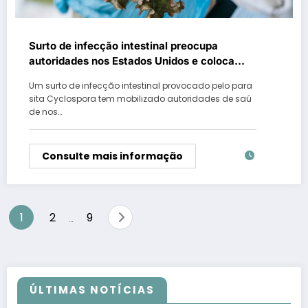
Surto de infecção intestinal preocupa
autoridades nos Estados Unidos e coloca
alimentos frescos sob investigação
Um surto de infecção intestinal provocado pelo para
sita Cyclospora tem mobilizado autoridades de saú
de nos…
Consulte mais informação
Paginação
1
2
9
…
de
posts
ÚLTIMAS NOTÍCIAS