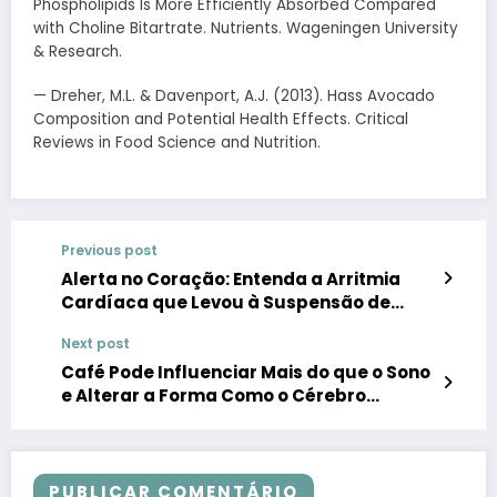
Phospholipids Is More Efficiently Absorbed Compared
with Choline Bitartrate. Nutrients. Wageningen University
& Research.
— Dreher, M.L. & Davenport, A.J. (2013). Hass Avocado
Composition and Potential Health Effects. Critical
Reviews in Food Science and Nutrition.
Previous post
Alerta no Coração: Entenda a Arritmia
Cardíaca que Levou à Suspensão de
Xaropes para Tosse no Brasil
Next post
Café Pode Influenciar Mais do que o Sono
e Alterar a Forma Como o Cérebro
Controla os Movimentos
PUBLICAR COMENTÁRIO