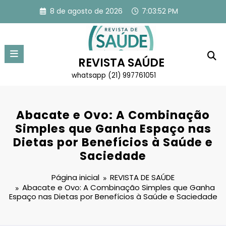
Pular
8 de agosto de 2026
7:03:52 PM
para
o
conteúdo
REVISTA SAÚDE
whatsapp (21) 997761051
Abacate e Ovo: A Combinação
Simples que Ganha Espaço nas
Dietas por Benefícios à Saúde e
Saciedade
Página inicial
REVISTA DE SAÚDE
Abacate e Ovo: A Combinação Simples que Ganha
Espaço nas Dietas por Benefícios à Saúde e Saciedade