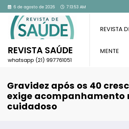
Pular
6 de agosto de 2026
7:13:54 AM
para
o
conteúdo
REVISTA D
REVISTA SAÚDE
MENTE
whatsapp (21) 997761051
Gravidez após os 40 cresc
exige acompanhamento 
cuidadoso