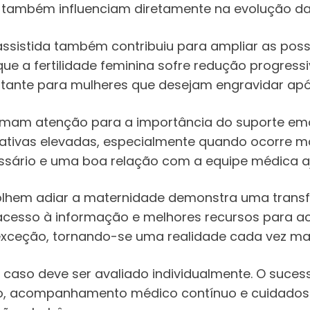
e também influenciam diretamente na evolução da
ssistida também contribuiu para ampliar as pos
e a fertilidade feminina sofre redução progress
tante para mulheres que desejam engravidar apó
hamam atenção para a importância do suporte emo
tivas elevadas, especialmente quando ocorre mais
rio e uma boa relação com a equipe médica aju
hem adiar a maternidade demonstra uma transfor
acesso à informação e melhores recursos para 
xceção, tornando-se uma realidade cada vez mai
a caso deve ser avaliado individualmente. O suc
, acompanhamento médico contínuo e cuidados 