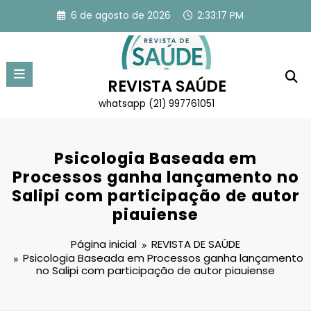
Pular
6 de agosto de 2026
2:33:17 PM
para
o
conteúdo
REVISTA SAÚDE
whatsapp (21) 997761051
Psicologia Baseada em
Processos ganha lançamento no
Salipi com participação de autor
piauiense
Página inicial
REVISTA DE SAÚDE
Psicologia Baseada em Processos ganha lançamento
no Salipi com participação de autor piauiense