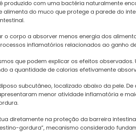
 é produzido com uma bactéria naturalmente enco
se alimenta do muco que protege a parede do in
ntestinal.
dar o corpo a absorver menos energia dos alimen
processos inflamatórios relacionados ao ganho d
mos que podem explicar os efeitos observados. 
indo a quantidade de calorias efetivamente absor
diposo subcutâneo, localizado abaixo da pele. D
presentaram menor atividade inflamatória e mai
ordura.
ua diretamente na proteção da barreira intestin
intestino-gordura”, mecanismo considerado funda