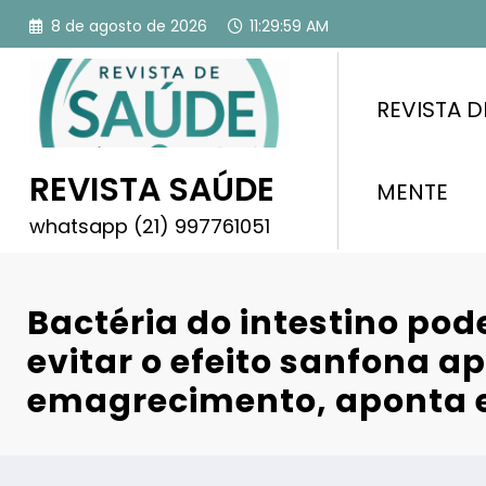
Pular
8 de agosto de 2026
11:30:00 AM
para
o
conteúdo
REVISTA D
REVISTA SAÚDE
MENTE
whatsapp (21) 997761051
Bactéria do intestino pod
evitar o efeito sanfona a
emagrecimento, aponta 