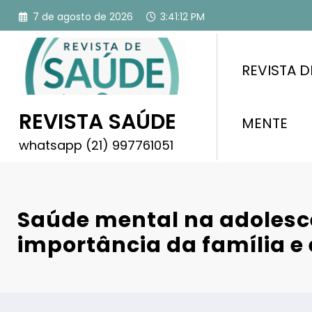
Pular
7 de agosto de 2026
3:41:13 PM
para
o
conteúdo
REVISTA D
REVISTA SAÚDE
MENTE
whatsapp (21) 997761051
Saúde mental na adolesc
importância da família e