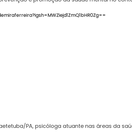
demiraferreira?igsh=
MWZiejd1ZmQ1bHR0Zg==
baetetuba/PA, psicóloga atuante nas áreas da saú